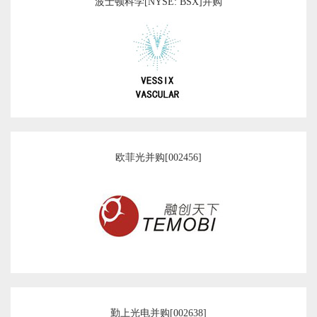
波士顿科学[NYSE: BSX]并购
欧菲光并购[002456]
勤上光电并购[002638]