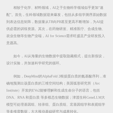
相较于化学、材料领域，AI之于生物科学领域似乎更加“速
配”。首先，生科领域数据迎来爆发，包括从多组学测序原始数据
到表达信息矩阵，数据量从TB向PB甚至更高不断增加，为AI提
供必需的训练资源。其次，在药物研发、精准医疗、合成生物、
农业生物等生物产业端，AI for Science需求旺盛且产业研发投入
意愿高。
如今，AI从海量的生物数据中提取隐藏模式，提出新假设，
设计实验，并加速科学研究的循环。
例如，DeepMind的AlphaFold 2根据蛋白质的氨基酸序列，准
确地预测出该蛋白质的三维空间结构；美国弧形研究所（Arc
Institute）开发的EVo2能够理解和生成生命分子的语言，包括
DNA、RNA 和蛋白质 等多模态生物数据；津渡生科GeneLLM大
模型可处理基因组、转录组、蛋白质组、宏基因组学和表观组学
等多维度数据，大大推动基础研究与成果转化。