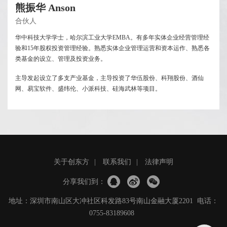
熊振华 Anson
合伙人
华中科技大学学士，哈尔滨工业大学EMBA。有多年实体企业经营管理经
验和15年股权投资管理经验。熟悉实体企业管理运营和资本运作、熟悉各
类基金的设立、管理及投资业务。
主导发起设立了多支产业基金，主导投资了华伍股份、科翔股份、酒仙
网、易宝软件、盛纬伦、小派科技、硅海武林等项目。
关于创东方
|
联系我们
|
法律声明
分享我们到：
地址：深圳市南山区大冲社区科发路83号南山金融大厦2201 电话：
0755-83189608